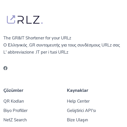
The GR&IT Shortener for your URLz
Ο Ελληνικός .GR συντομευτής για τους συνδέσμους URLz σας
L' abbreviazione .IT per i tuoi URLz
Çözümler
Kaynaklar
QR Kodları
Help Center
Biyo Profiller
Geliştirici API'sı
NetZ Search
Bize Ulaşın